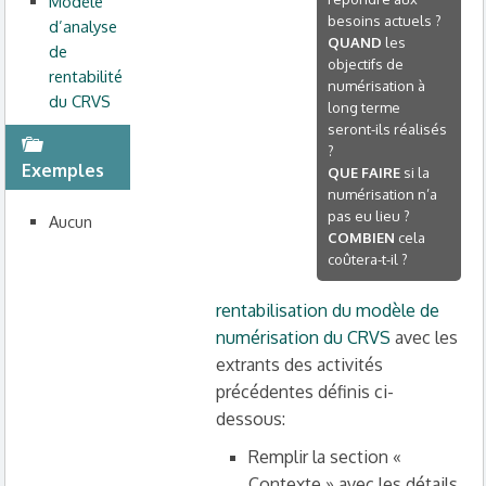
Modèle
besoins actuels ?
d’analyse
QUAND
les
de
objectifs de
rentabilité
numérisation à
du CRVS
long terme
seront-ils réalisés
?
Exemples
QUE FAIRE
si la
numérisation n’a
pas eu lieu ?
Aucun
COMBIEN
cela
coûtera-t-il ?
rentabilisation du modèle de
numérisation du CRVS
avec les
extrants des activités
précédentes définis ci-
dessous:
Remplir la section «
Contexte » avec les détails