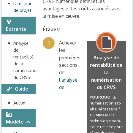
CRVS numérique défini et les
Directeur
avantages et les coûts associés avec
de projet
la mise en œuvre.
Extrants
Étapes:
1
Achever
Analyse
de
les
rentabilité
premières
Analyse de
de la
sections
rentabilité de
numérisation
de
la
du CRVS
l’analyse
numérisation
de
du CRVS
Guide
POURQUOI
la
Aucun
numérisation est-
elle nécessaire ?
COMMENT
la
technologie sera-
Modèle
t-elle utilisée pour
répondre aux